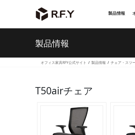
コ
ナ
ン
ビ
製品情報
テ
ゲ
ン
ー
ツ
シ
へ
ョ
製品情報
ス
ン
キ
に
ッ
移
オフィス家具RFY公式サイト
製品情報
チェア・スツ
プ
動
T50airチェア