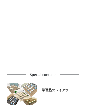
カウンター
ラック
カタログスタンド
ハイシェルフ
ローシェルフ
パーテーション
ホワイトボード
案内板
机上スクリーン
机上収納
靴べら
インテリアグリーン
グリーン購入法適合商品
Special contents
学習塾のレイアウト