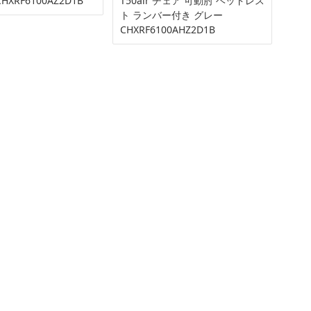
HXRF6100AZ2D1B
T50air チェア 可動肘 ヘッドレス
ト ランバー付き グレー
CHXRF6100AHZ2D1B