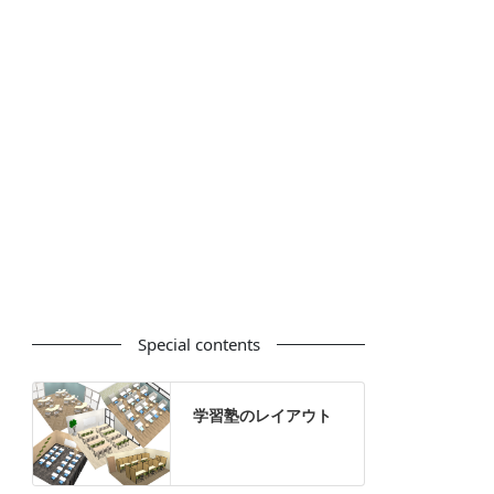
カウンター
ラック
カタログスタンド
ハイシェルフ
ローシェルフ
パーテーション
ホワイトボード
案内板
机上スクリーン
机上収納
靴べら
インテリアグリーン
グリーン購入法適合商品
Special contents
学習塾のレイアウト