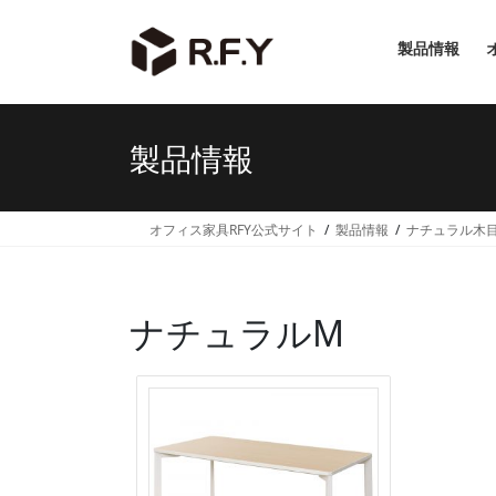
コ
ナ
ン
ビ
製品情報
テ
ゲ
ン
ー
ツ
シ
へ
ョ
製品情報
ス
ン
キ
に
ッ
移
オフィス家具RFY公式サイト
製品情報
ナチュラル木
プ
動
ナチュラルM