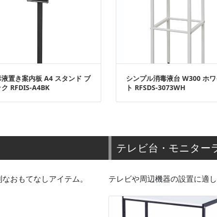
液置き案内板 A4 スタンド ブ
シンプル消毒液台 W300 ホ
ク RFDIS-A4BK
ト RFSDS-3073WH
テレビ台・モニター
利なおもてなしアイテム。
テレビや周辺機器の設置に適し