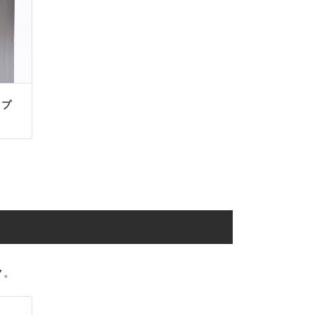
ップ
ク。