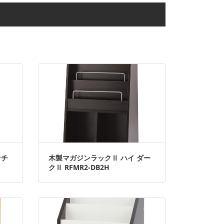
ナチ
木製マガジンラックⅡ ハイ ダー
クⅡ RFMR2-DB2H