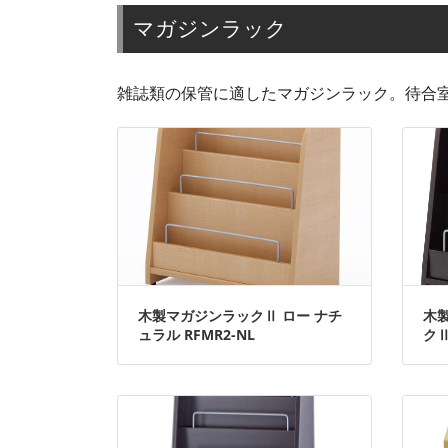
マガジンラック
雑誌類の保管に適したマガジンラック。待合
木製マガジンラックⅡ ロー ナチ
木
ュラル RFMR2-NL
クⅡ