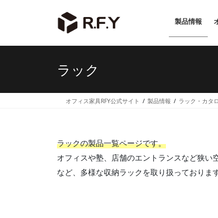
コ
ナ
ン
ビ
製品情報
テ
ゲ
ン
ー
ツ
シ
へ
ョ
ラック
ス
ン
キ
に
ッ
移
オフィス家具RFY公式サイト
製品情報
ラック・カタ
プ
動
ラックの製品一覧ページです。
オフィスや塾、店舗のエントランスなど狭い
など、多様な収納ラックを取り扱っておりま