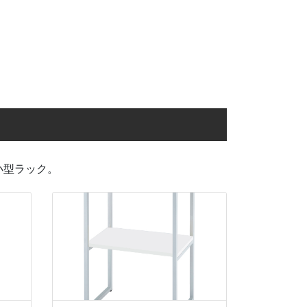
液置きラック
杖置きラック
小型ラック。