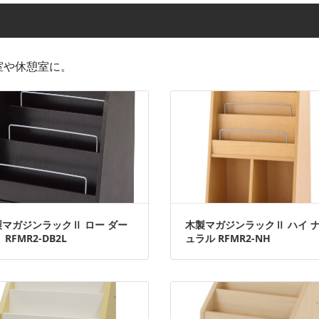
室や休憩室に。
製マガジンラックⅡ ロー ダー
木製マガジンラックⅡ ハイ 
 RFMR2-DB2L
ュラル RFMR2-NH