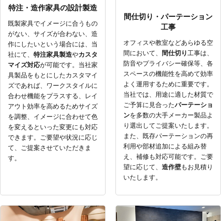
特注・造作家具の設計製造
間仕切り・パーテーション
既製家具でイメージに合うもの
工事
がない、サイズが合わない、造
オフィスや教室などあらゆる空
作にしたいという場合には、当
間において、
間仕切り
工事は、
社にて、
特注家具製造
や
カスタ
防音やプライバシー確保等、各
マイズ対応
が可能です。当社家
スペースの機能性を高めて効率
具製品をもとにしたカスタマイ
よく運用するために重要です。
ズであれば、ワークスタイルに
当社では、用途に適した材質で
合わせ機能をプラスする、レイ
ご予算に見合った
パーテーショ
アウト効率を高めるためサイズ
ン
を多数の大手メーカー製品よ
を調整、イメージに合わせて色
り選出してご提案いたします。
を変えるといった変更にも対応
また、既存パーテーションの再
できます。ご要望や状況に応じ
利用や部材追加による組み替
て、ご提案させていただきま
え、補修も対応可能です。ご要
す。
望に応じて、
造作壁
もお見積り
いたします。