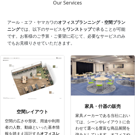
Our Services
アール・エフ・ヤマカワの
オフィスプランニング・空間プラン
ニング
では、以下のサービスを
ワンストップ
で承ることが可能
です。お客様のご予算・ご要望に応じて、必要なサービスのみ
でもお見積りさせていただきます。
家具・什器の販売
空間レイアウト
家具メーカーである当社におい
空間の広さや形状、用途や利用
ては、シーンやレイアウトに合
者の人数、動線といった基本情
わせて選べる豊富な商品展開を
報を踏まえ設計する
オフィスレ
強みとしています。オフィスや