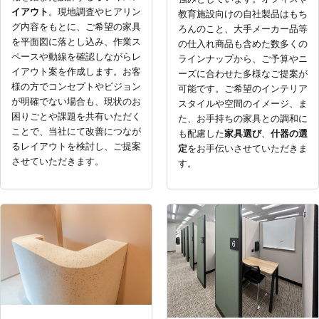
イアウト
。
現地調査やヒアリン
教育施設向けの自社製品はもち
グ内容をもとに、ご希望の家具
ろんのこと、大手メーカー品等
を平面図に落とし込み、作業ス
の仕入れ商品も含めた数多くの
ペースや動線を確認しながらレ
ラインナップから、ご予算やニ
イアウト案を作成します。お客
ーズに合わせた多様なご提案が
様の方でコンセプトやビジョン
可能です。ご希望のインテリア
が明確でない場合も、現状のお
スタイルや空間のイメージ、ま
困りごとや課題を共有いただく
た、お手持ちの家具との調和に
ことで、当社にて改善につなが
も配慮した
家具選び
、
什器の選
るレイアウトを検討し、ご提案
定
をお手伝いさせていただきま
させていただきます。
す。