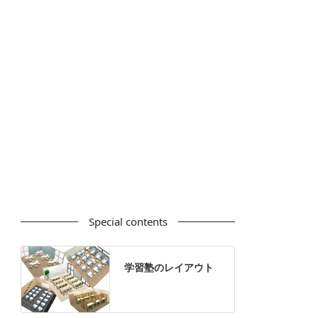
カウンター
ラック
カタログスタンド
ハイシェルフ
ローシェルフ
パーテーション
ホワイトボード
案内板
机上スクリーン
机上収納
靴べら
インテリアグリーン
グリーン購入法適合商品
Special contents
学習塾のレイアウト