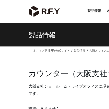
コ
ナ
ン
ビ
製品情報
テ
ゲ
ン
ー
ツ
シ
へ
ョ
製品情報
ス
ン
キ
に
ッ
移
オフィス家具RFY公式サイト
製品情報
大阪オフィス
プ
動
カウンター（大阪支社
大阪支社ショールーム・ライブオフィスに現
です。
投稿はありません。