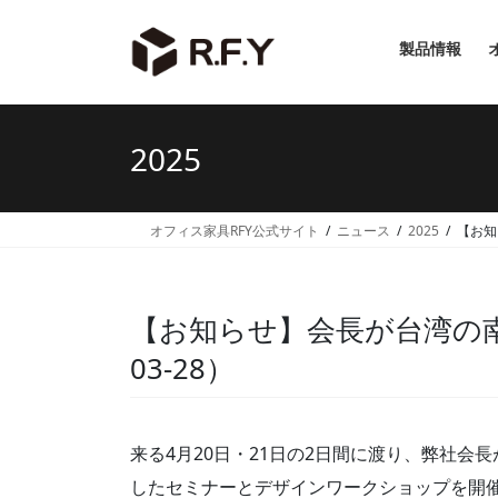
コ
ナ
ン
ビ
製品情報
テ
ゲ
ン
ー
ツ
シ
へ
ョ
2025
ス
ン
キ
に
ッ
移
オフィス家具RFY公式サイト
ニュース
2025
【お知
プ
動
【お知らせ】会長が台湾の南
03-28）
来る4月20日・21日の2日間に渡り、弊社
したセミナーとデザインワークショップを開