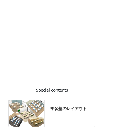
カウンター
ラック
カタログスタンド
ハイシェルフ
ローシェルフ
パーテーション
ホワイトボード
案内板
机上スクリーン
机上収納
靴べら
インテリアグリーン
グリーン購入法適合商品
Special contents
学習塾のレイアウト