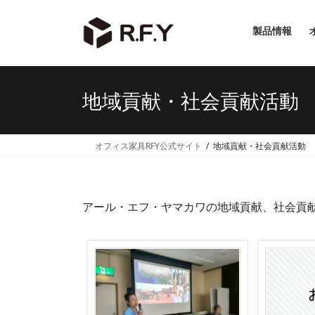
コ
ナ
ン
ビ
製品情報
テ
ゲ
ン
ー
ツ
シ
へ
ョ
地域貢献・社会貢献活動
ス
ン
キ
に
ッ
移
オフィス家具RFY公式サイト
地域貢献・社会貢献活動
プ
動
アール・エフ・ヤマカワの地域貢献、社会貢