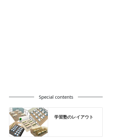
カウンター
ラック
カタログスタンド
ハイシェルフ
ローシェルフ
パーテーション
ホワイトボード
案内板
机上スクリーン
机上収納
靴べら
インテリアグリーン
グリーン購入法適合商品
Special contents
学習塾のレイアウト