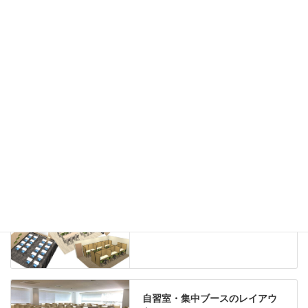
ハイシェルフ
ローシェルフ
パーテーション
ホワイトボード
案内板
机上スクリーン
机上収納
靴べら
インテリアグリーン
グリーン購入法適合商品
Special contents
学習塾のレイアウト
自習室・集中ブースのレイアウ