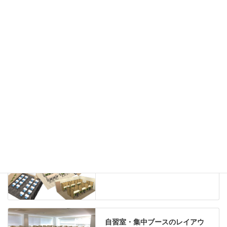
カウンター
ラック
カタログスタンド
ハイシェルフ
ローシェルフ
パーテーション
ホワイトボード
案内板
机上スクリーン
机上収納
靴べら
インテリアグリーン
グリーン購入法適合商品
Special contents
学習塾のレイアウト
自習室・集中ブースのレイアウ