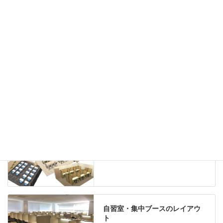
ハイシェルフ
ローシェルフ
パーテーション
ホワイトボード
案内板
机上スクリーン
机上収納
靴べら
インテリアグリーン
グリーン購入法適合商品
Special contents
学習塾のレイアウト
自習室・集中ブースのレイアウ
ト