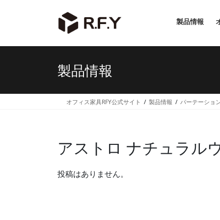
コ
ナ
ン
ビ
製品情報
テ
ゲ
ン
ー
ツ
シ
へ
ョ
製品情報
ス
ン
キ
に
ッ
移
オフィス家具RFY公式サイト
製品情報
パーテーショ
プ
動
アストロ ナチュラル
投稿はありません。