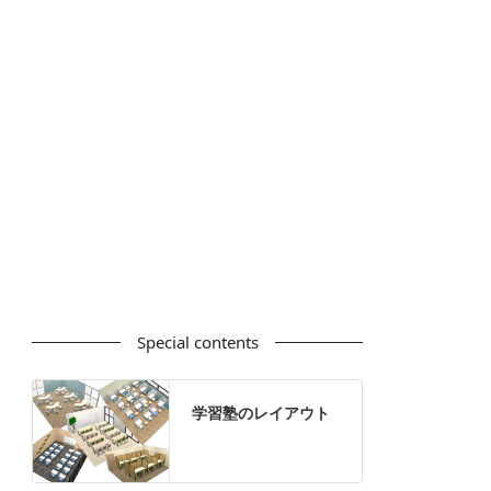
カウンター
ラック
カタログスタンド
ハイシェルフ
ローシェルフ
パーテーション
ホワイトボード
案内板
机上スクリーン
机上収納
靴べら
インテリアグリーン
グリーン購入法適合商品
Special contents
学習塾のレイアウト