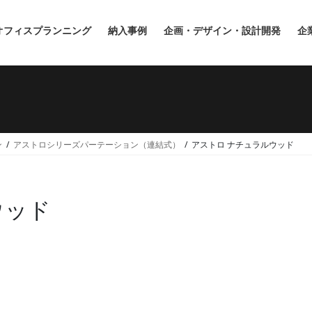
オフィスプランニング
納入事例
企画・デザイン・設計開発
企
ン
アストロシリーズパーテーション（連結式）
アストロ ナチュラルウッド
ウッド