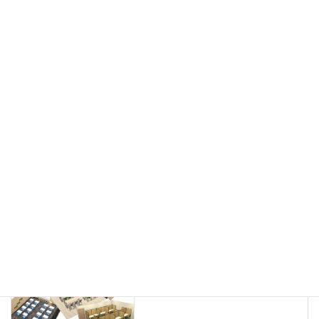
フリーアドレス
デスク
テーブル
デスクチェア
会議用チェア
多目的チェア
モニターアーム
カウンター
ラック
カタログスタンド
ハイシェルフ
ローシェルフ
パーテーション
ホワイトボード
案内板
机上スクリーン
机上収納
靴べら
インテリアグリーン
グリーン購入法適合商品
Special contents
学習塾のレイアウト