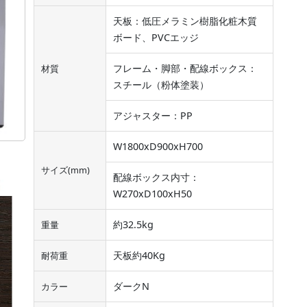
天板：低圧メラミン樹脂化粧木質
ボード、PVCエッジ
フレーム・脚部・配線ボックス：
材質
スチール（粉体塗装）
アジャスター：PP
W1800xD900xH700
サイズ(mm)
配線ボックス内寸：
W270xD100xH50
約32.5kg
重量
天板約40Kg
耐荷重
ダークN
カラー