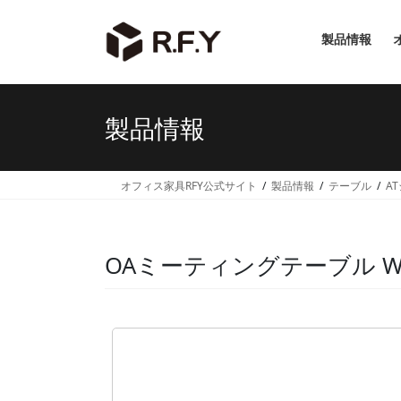
コ
ナ
ン
ビ
製品情報
テ
ゲ
ン
ー
ツ
シ
へ
ョ
製品情報
ス
ン
キ
に
ッ
移
オフィス家具RFY公式サイト
製品情報
テーブル
A
プ
動
OAミーティングテーブル W180