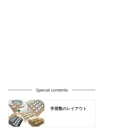
カウンター
ラック
カタログスタンド
ハイシェルフ
ローシェルフ
パーテーション
ホワイトボード
案内板
机上スクリーン
机上収納
靴べら
インテリアグリーン
グリーン購入法適合商品
Special contents
学習塾のレイアウト