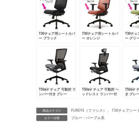
T30チェア用シートカバ
T30チェア用シートカバ
T30チ
ー ブラック
ー オレンジ
ー グリ
FHTN302RF012
FHTN302RF018
FHTN30
T50air チェア 可動肘 ラ
T50air チェア 可動肘 ヘ
T50ai
ンバー付き グレー
ッドレスト ランバー付
き グレ
CHXRF6100AZ2D1B
き ブラック
CHXRF6
CHXRF6100AHZ2D6B
FURSYS（ファシス）
、
T30チェアシー
商品カテゴリ
ブルー・パープル系
カラー分類