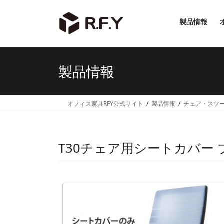
コ
ナ
ン
ビ
製品情報
テ
ゲ
ン
ー
ツ
シ
へ
ョ
製品情報
ス
ン
キ
に
ッ
移
オフィス家具RFY公式サイト
製品情報
チェア・スツ
プ
動
T30チェア用シートカバー ブル