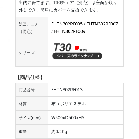
生的に保てます。T30チェア（別売）は座面が取り
外しでき、簡単にカバーを交換できます。
FHTN302RF005
/
FHTN302RF007
該当チェア
/
FHTN302RF009
（同色）
シリーズ
【商品仕様】
FHTN302RF013
商品番号
布（ポリエステル）
材質
W500xD500xH5
サイズ(mm)
約0.2Kg
重量