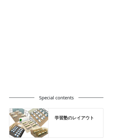
カウンター
ラック
カタログスタンド
ハイシェルフ
ローシェルフ
パーテーション
ホワイトボード
案内板
机上スクリーン
机上収納
靴べら
インテリアグリーン
グリーン購入法適合商品
Special contents
学習塾のレイアウト