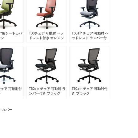
ェア用シートカバ
T30チェア 可動肘 ヘッ
T50air チェア 可動肘 ヘ
ーン
ドレスト付き オレンジ
ッドレスト ランバー付
2RF019
FHTN302RF020
き グレー
CHXRF6100AHZ2D1B
r チェア 可動肘付
T50air チェア 可動肘 ラ
T50air チェア 可動肘付
ー
ンバー付き ブラック
き ブラック
100RAZ2D1B
CHXRF6100AZ2D6B
CHXRF6100RAZ2D6B
トカバー