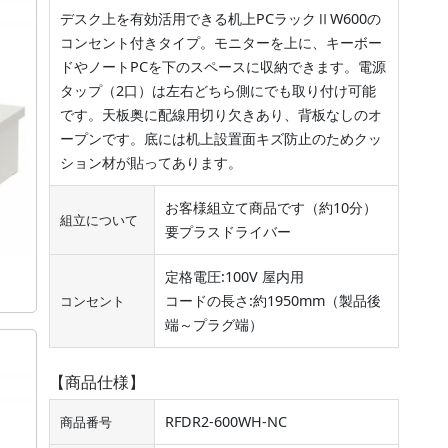
デスク上を有効活用できる机上PCラックⅡW600の
コンセント付きタイプ。モニターを上に、キーボー
ドやノートPCを下のスペースに収納できます。電源
タップ（2口）は左右どちら側にでも取り付け可能
です。天板奥に配線用切り欠きあり、背板なしのオ
ープンです。底には机上設置面キズ防止のためクッ
ション材が貼ってあります。
お客様組立て商品です（約10分）
組立について
要プラスドライバー
定格電圧:100V 屋内用
コードの長さ:約1950mm（製品後
コンセント
端～プラグ端）
【商品仕様】
RFDR2-600WH-NC
商品番号