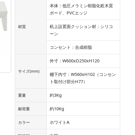
本体：低圧メラミン樹脂化粧木質
ボード、PVCエッジ
机上設置面クッション材：シリコ
材質
ーン
コンセント：合成樹脂
外寸：W600xD250xH120
サイズ(mm)
棚下内寸：W560xH102（コンセン
ト取付け部分H77）
約3Kg
重量
約10Kg
耐荷重
ホワイトA
カラー