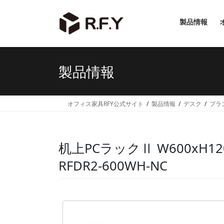
コ
ナ
ン
ビ
製品情報
テ
ゲ
ン
ー
ツ
シ
へ
ョ
製品情報
ス
ン
キ
に
ッ
移
オフィス家具RFY公式サイト
製品情報
デスク
プラ
プ
動
机上PCラックⅡ W600xH
RFDR2-600WH-NC