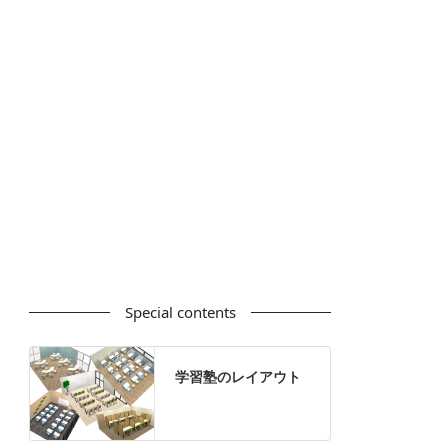
カウンター
ラック
カタログスタンド
ハイシェルフ
ローシェルフ
パーテーション
ホワイトボード
案内板
机上スクリーン
机上収納
靴べら
インテリアグリーン
グリーン購入法適合商品
Special contents
学習塾のレイアウト