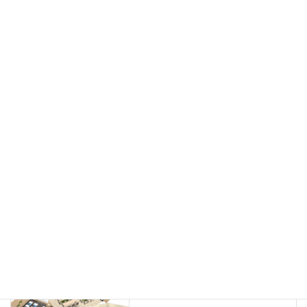
フリーアドレス
デスク
テーブル
デスクチェア
会議用チェア
多目的チェア
モニターアーム
カウンター
ラック
カタログスタンド
ハイシェルフ
ローシェルフ
パーテーション
ホワイトボード
案内板
机上スクリーン
机上収納
靴べら
インテリアグリーン
グリーン購入法適合商品
Special contents
学習塾のレイアウト