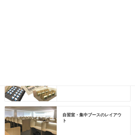
ホワイトボード
案内板
机上スクリーン
机上収納
靴べら
インテリアグリーン
グリーン購入法適合商品
Special contents
学習塾のレイアウト
自習室・集中ブースのレイアウ
ト