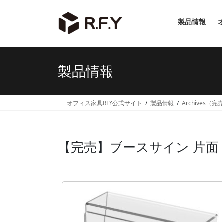
コ
ナ
ン
ビ
製品情報
テ
ゲ
ン
ー
ツ
シ
へ
ョ
製品情報
ス
ン
キ
に
ッ
移
オフィス家具RFY公式サイト
製品情報
Archives（
プ
動
【完売】ブースサイン 片面 クリ