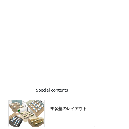
カウンター
ラック
カタログスタンド
ハイシェルフ
ローシェルフ
パーテーション
ホワイトボード
案内板
机上スクリーン
机上収納
靴べら
インテリアグリーン
グリーン購入法適合商品
Special contents
学習塾のレイアウト