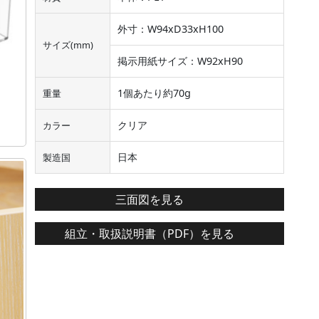
外寸：W94xD33xH100
サイズ(mm)
掲示用紙サイズ：W92xH90
1個あたり約70g
重量
クリア
カラー
日本
製造国
三面図を見る
組立・取扱説明書（PDF）を見る