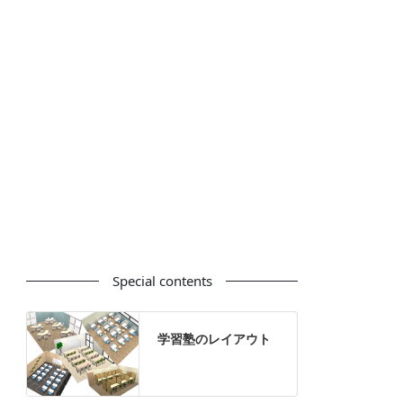
カウンター
ラック
カタログスタンド
ハイシェルフ
ローシェルフ
パーテーション
ホワイトボード
案内板
机上スクリーン
机上収納
靴べら
インテリアグリーン
グリーン購入法適合商品
Special contents
学習塾のレイアウト