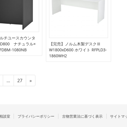
ルチユースカウンタ
0×D800 ナチュラル×
【完売】ノルム木製デスクⅢ
DBM-1080NB
W1800xD600 ホワイト RFPLD3-
1860WH2
固
固
…
27
»
定
定
ペ
ペ
ー
ー
ジ
ジ
相談室
プライバシーポリシー
古物営業法に基づく表示
サイトマ