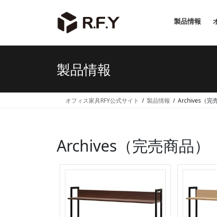
コ
ナ
ン
ビ
製品情報
テ
ゲ
ン
ー
ツ
シ
へ
ョ
製品情報
ス
ン
キ
に
ッ
移
オフィス家具RFY公式サイト
製品情報
Archives（
プ
動
Archives（完売商品）