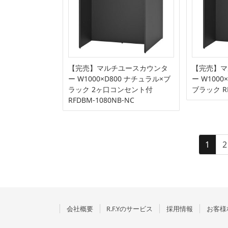
【完売】マルチユースカウンタ
【完売】マ
ー W1000×D800 ナチュラル×ブ
ー W100
ラック 2ヶ口コンセント付
ブラック RF
RFDBM-1080NB-NC
投
固
1
2
稿
定
ペ
の
ー
ペ
ジ
ー
会社概要
R.F.Yのサービス
採用情報
お客様
ジ