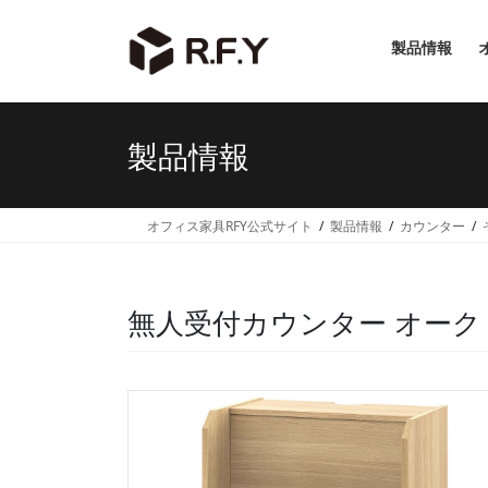
コ
ナ
ン
ビ
製品情報
テ
ゲ
ン
ー
ツ
シ
へ
ョ
製品情報
ス
ン
キ
に
ッ
移
オフィス家具RFY公式サイト
製品情報
カウンター
プ
動
無人受付カウンター オーク RF