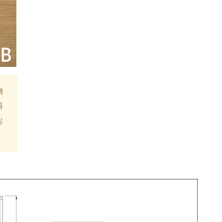
物
料
お