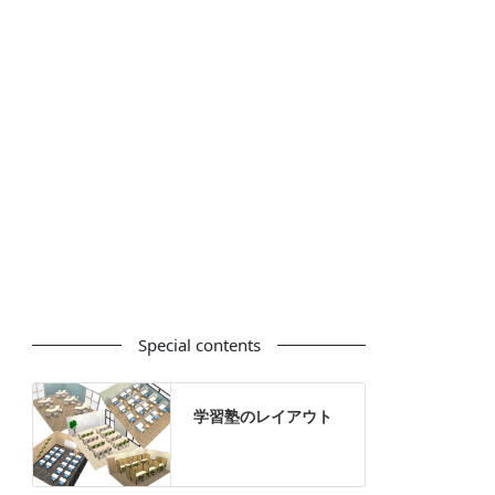
カウンター
ラック
カタログスタンド
ハイシェルフ
ローシェルフ
パーテーション
ホワイトボード
案内板
机上スクリーン
机上収納
靴べら
インテリアグリーン
グリーン購入法適合商品
Special contents
学習塾のレイアウト