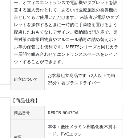
ー。オフィスエントランスで電話機やタブレットを設
置する無人受付として、あるいは医療施設の発券機の
台としてもご使用いただけます。 来訪者が電話やタブ
レットを操作するときに一時的に手荷物を置けるよう
配慮したおもてなしデザイン。収納部は開き扉で、災
害対策の非常用物資やアルコール消毒の詰め替えボト
ル等の保管にも便利です。
MEETSシリーズ
と同じカラ
ー展開で組み合わせてエントランススペースをレイア
ウトすることができます。
お客様組立商品です（2人以上で約
組立について
25分）要プラスドライバー
【商品仕様】
RFRCB-6047OA
商品番号
本体：低圧メラミン樹脂化粧木質ボ
ード、PVCエッジ
材質