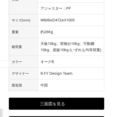
アジャスター：PP
W600xD472xH1005
サイズ(mm)
約26Kg
重量
天板10kg、荷物台10kg、可動棚
耐荷重
10kg、底板10kg (いずれも均等荷重)
オークB
カラー
R.F.Y Design Team
デザイナー
中国
製造国
三面図を見る