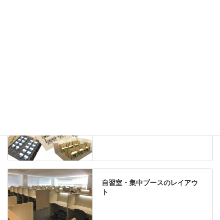
ホワイトボード
案内板
机上スクリーン
机上収納
靴べら
インテリアグリーン
グリーン購入法適合商品
Special contents
学習塾のレイアウト
自習室・集中ブースのレイアウ
ト