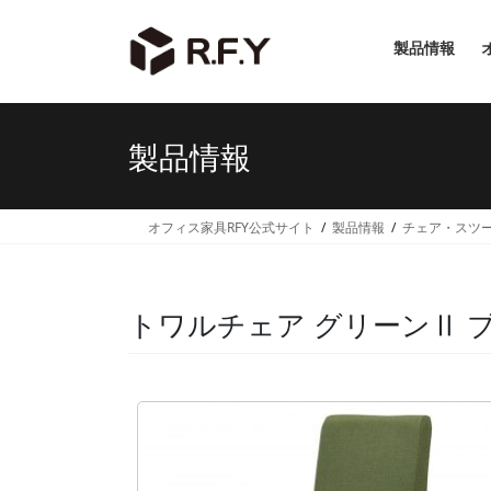
コ
ナ
ン
ビ
製品情報
テ
ゲ
ン
ー
ツ
シ
へ
ョ
製品情報
ス
ン
キ
に
ッ
移
オフィス家具RFY公式サイト
製品情報
チェア・スツ
プ
動
トワルチェア グリーンⅡ ブラ