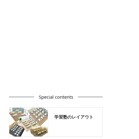
カウンター
ラック
カタログスタンド
ハイシェルフ
ローシェルフ
パーテーション
ホワイトボード
案内板
机上スクリーン
机上収納
靴べら
インテリアグリーン
グリーン購入法適合商品
Special contents
学習塾のレイアウト