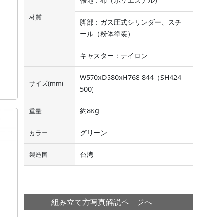
張地：布（ポリエステル）
材質
脚部：ガス圧式シリンダー、スチ
ール（粉体塗装）
キャスター：ナイロン
W570xD580xH768-844（SH424-
サイズ(mm)
500)
約8Kg
重量
グリーン
カラー
台湾
製造国
組み立て方写真解説ページへ