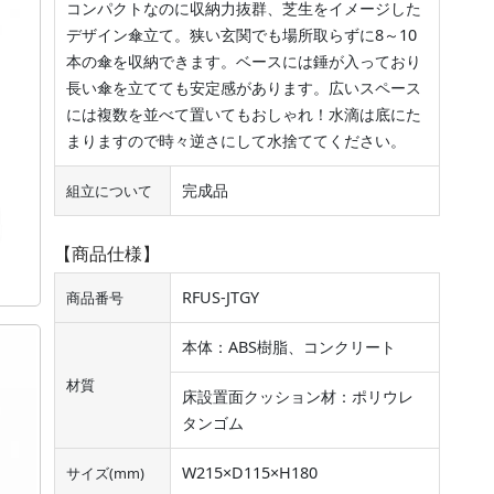
コンパクトなのに収納力抜群、芝生をイメージした
デザイン傘立て。狭い玄関でも場所取らずに8～10
本の傘を収納できます。ベースには錘が入っており
長い傘を立てても安定感があります。広いスペース
には複数を並べて置いてもおしゃれ！水滴は底にた
まりますので時々逆さにして水捨ててください。
完成品
組立について
【商品仕様】
RFUS-JTGY
商品番号
本体：ABS樹脂、コンクリート
材質
床設置面クッション材：ポリウレ
タンゴム
W215×D115×H180
サイズ(mm)