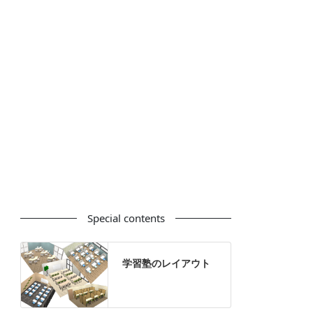
カウンター
ラック
カタログスタンド
ハイシェルフ
ローシェルフ
パーテーション
ホワイトボード
案内板
机上スクリーン
机上収納
靴べら
インテリアグリーン
グリーン購入法適合商品
Special contents
学習塾のレイアウト