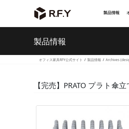
コ
ナ
ン
ビ
製品情報
テ
ゲ
ン
ー
ツ
シ
へ
ョ
製品情報
ス
ン
キ
に
ッ
移
オフィス家具RFY公式サイト
製品情報
Archives (desi
プ
動
【完売】PRATO プラト傘立て 