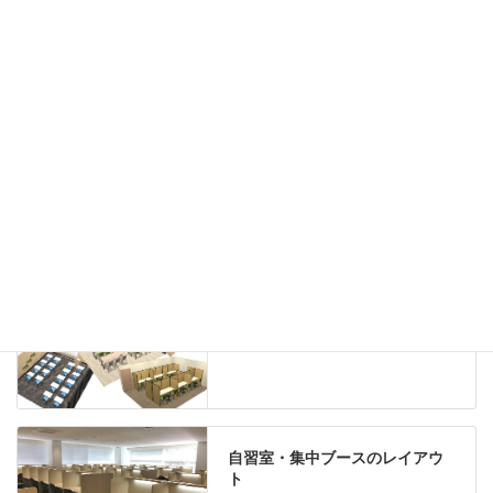
ハイシェルフ
ローシェルフ
パーテーション
ホワイトボード
案内板
机上スクリーン
机上収納
靴べら
インテリアグリーン
グリーン購入法適合商品
Special contents
学習塾のレイアウト
自習室・集中ブースのレイアウ
ト