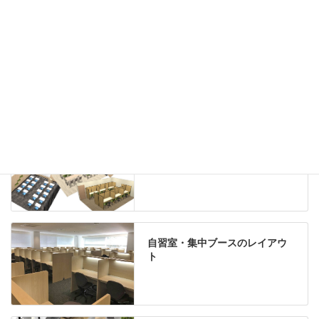
机上収納
靴べら
インテリアグリーン
グリーン購入法適合商品
Special contents
学習塾のレイアウト
自習室・集中ブースのレイアウ
ト