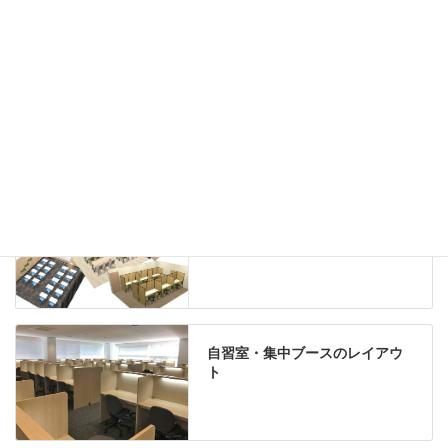
机上収納
靴べら
インテリアグリーン
グリーン購入法適合商品
Special contents
学習塾のレイアウト
自習室・集中ブースのレイアウ
ト