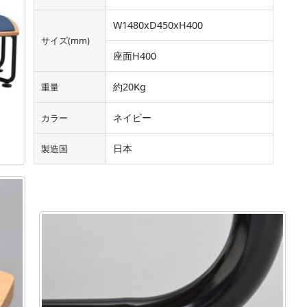
W1480xD450xH400
サイズ(mm)
座面H400
約20Kg
重量
ネイビー
カラー
日本
製造国