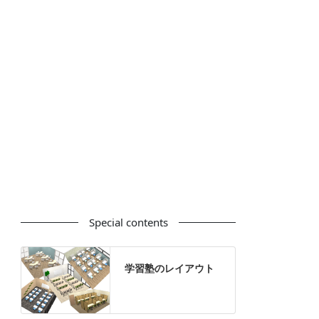
カウンター
ラック
カタログスタンド
ハイシェルフ
ローシェルフ
パーテーション
ホワイトボード
案内板
机上スクリーン
机上収納
靴べら
インテリアグリーン
グリーン購入法適合商品
Special contents
学習塾のレイアウト