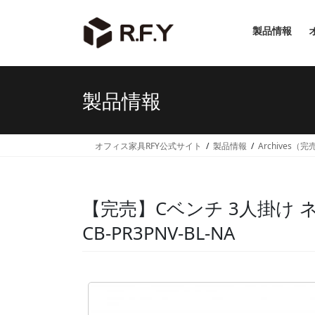
コ
ナ
ン
ビ
製品情報
テ
ゲ
ン
ー
ツ
シ
へ
ョ
製品情報
ス
ン
キ
に
ッ
移
オフィス家具RFY公式サイト
製品情報
Archives（
プ
動
【完売】Cベンチ 3人掛け 
CB-PR3PNV-BL-NA