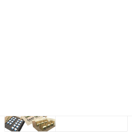
会議用チェア
多目的チェア
モニターアーム
カウンター
ラック
カタログスタンド
ハイシェルフ
ローシェルフ
パーテーション
ホワイトボード
案内板
机上スクリーン
机上収納
靴べら
インテリアグリーン
グリーン購入法適合商品
Special contents
学習塾のレイアウト