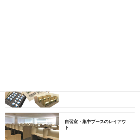
ホワイトボード
案内板
机上スクリーン
机上収納
靴べら
インテリアグリーン
グリーン購入法適合商品
Special contents
学習塾のレイアウト
自習室・集中ブースのレイアウ
ト