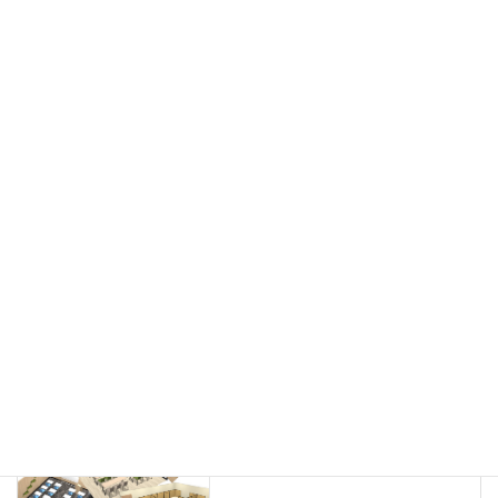
フリーアドレス
デスク
テーブル
デスクチェア
会議用チェア
多目的チェア
モニターアーム
カウンター
ラック
カタログスタンド
ハイシェルフ
ローシェルフ
パーテーション
ホワイトボード
案内板
机上スクリーン
机上収納
靴べら
インテリアグリーン
グリーン購入法適合商品
Special contents
学習塾のレイアウト