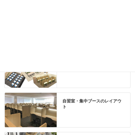
机上収納
靴べら
インテリアグリーン
グリーン購入法適合商品
Special contents
学習塾のレイアウト
自習室・集中ブースのレイアウ
ト