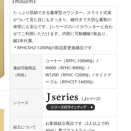
【商品説明】
たっぷり収納できる書庫型カウンター。スライド式扉
がついて見た目にもすっきり、鍵付きで大切な書類の
保管にも安心です。Jシリーズのハイカウンターと合わ
せてご利用いただけます。内部に可動棚板1枚あり、
鍵2本付属。
＊RFHCSH2-1200NJの部品変更後継品です
コーナー（RFPC-106MNJ）/
W900（RFHC-900NJ）/
連結可能商品
W1200（RFHC-1200NJ）/ サイドテ
（同色）
ーブル（RFHCST-1445NJ）
シリーズ
お客様組立商品です（2人以上で約
組立について
30分）要プラスドライバー