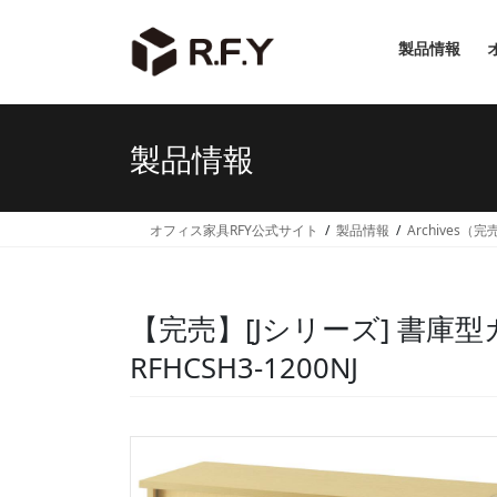
コ
ナ
ン
ビ
製品情報
テ
ゲ
ン
ー
ツ
シ
へ
ョ
製品情報
ス
ン
キ
に
ッ
移
オフィス家具RFY公式サイト
製品情報
Archives（
プ
動
【完売】[Jシリーズ] 書庫
RFHCSH3-1200NJ