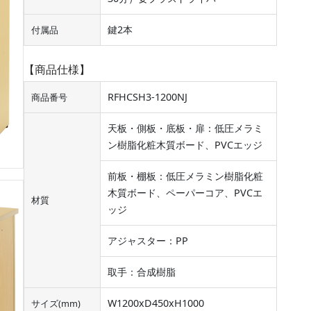
鍵2本
付属品
【商品仕様】
RFHCSH3-1200NJ
商品番号
天板・側板・底板・扉：低圧メラミ
ン樹脂化粧木質ボード、PVCエッジ
前板・棚板：低圧メラミン樹脂化粧
木質ボード、ペーパーコア、PVCエ
材質
ッジ
アジャスター：PP
取手：合成樹脂
W1200xD450xH1000
サイズ(mm)