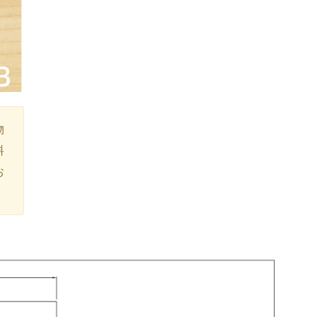
物
料
お