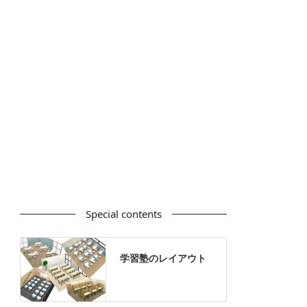
カウンター
ラック
カタログスタンド
ハイシェルフ
ローシェルフ
パーテーション
ホワイトボード
案内板
机上スクリーン
机上収納
靴べら
インテリアグリーン
グリーン購入法適合商品
Special contents
学習塾のレイアウト