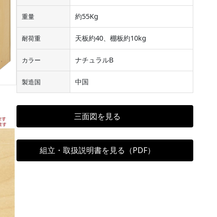
約55Kg
重量
天板約40、棚板約10kg
耐荷重
ナチュラルB
カラー
中国
製造国
三面図を見る
組立・取扱説明書を見る（PDF）