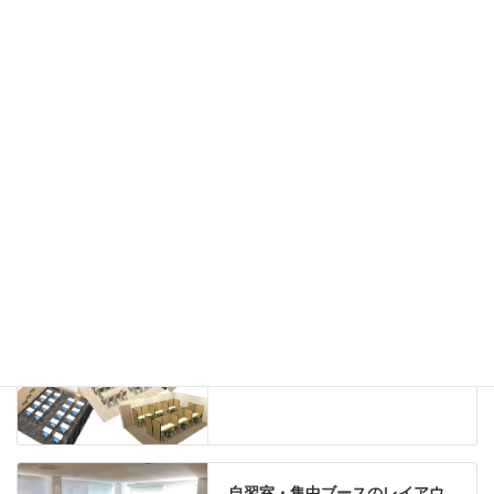
カウンター
ラック
カタログスタンド
ハイシェルフ
ローシェルフ
パーテーション
ホワイトボード
案内板
机上スクリーン
机上収納
靴べら
インテリアグリーン
グリーン購入法適合商品
Special contents
学習塾のレイアウト
自習室・集中ブースのレイアウ