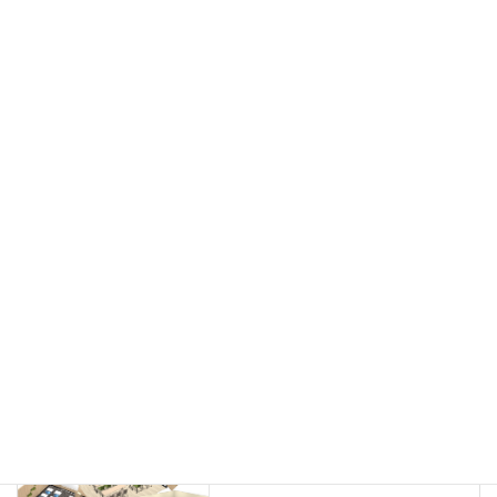
フリーアドレス
デスク
テーブル
デスクチェア
会議用チェア
多目的チェア
モニターアーム
カウンター
ラック
カタログスタンド
ハイシェルフ
ローシェルフ
パーテーション
ホワイトボード
案内板
机上スクリーン
机上収納
靴べら
インテリアグリーン
グリーン購入法適合商品
Special contents
学習塾のレイアウト