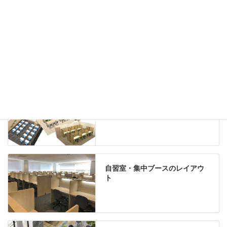
机上収納
靴べら
インテリアグリーン
グリーン購入法適合商品
Special contents
学習塾のレイアウト
自習室・集中ブースのレイアウ
ト