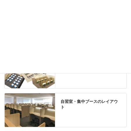
机上収納
靴べら
インテリアグリーン
グリーン購入法適合商品
Special contents
学習塾のレイアウト
自習室・集中ブースのレイアウ
ト