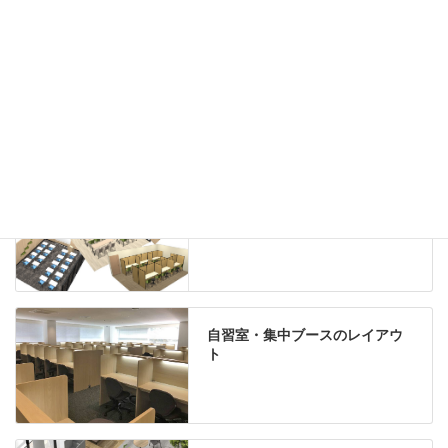
机上収納
靴べら
インテリアグリーン
グリーン購入法適合商品
Special contents
学習塾のレイアウト
自習室・集中ブースのレイアウ
ト