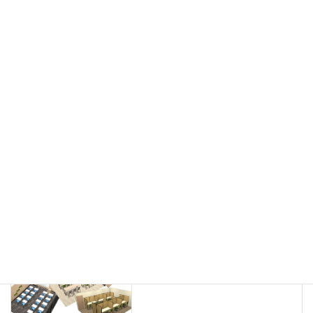
会議用チェア
多目的チェア
モニターアーム
カウンター
ラック
カタログスタンド
ハイシェルフ
ローシェルフ
パーテーション
ホワイトボード
案内板
机上スクリーン
机上収納
靴べら
インテリアグリーン
グリーン購入法適合商品
Special contents
学習塾のレイアウト