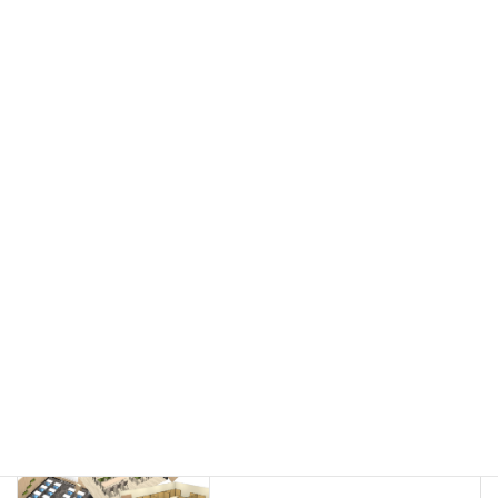
フリーアドレス
デスク
テーブル
デスクチェア
会議用チェア
多目的チェア
モニターアーム
カウンター
ラック
カタログスタンド
ハイシェルフ
ローシェルフ
パーテーション
ホワイトボード
案内板
机上スクリーン
机上収納
靴べら
インテリアグリーン
グリーン購入法適合商品
Special contents
学習塾のレイアウト