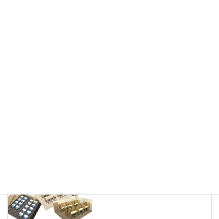
会議用チェア
多目的チェア
モニターアーム
カウンター
ラック
カタログスタンド
ハイシェルフ
ローシェルフ
パーテーション
ホワイトボード
案内板
机上スクリーン
机上収納
靴べら
インテリアグリーン
グリーン購入法適合商品
Special contents
学習塾のレイアウト