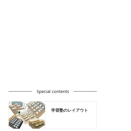
カウンター
ラック
カタログスタンド
ハイシェルフ
ローシェルフ
パーテーション
ホワイトボード
案内板
机上スクリーン
机上収納
靴べら
インテリアグリーン
グリーン購入法適合商品
Special contents
学習塾のレイアウト