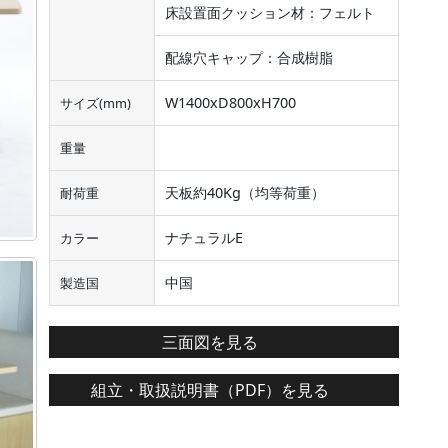
床設置面クッション材：フェルト
配線穴キャップ：合成樹脂
W1400xD800xH700
サイズ(mm)
重量
天板約40Kg（均等荷重）
耐荷重
ナチュラルE
カラー
中国
製造国
三面図を見る
組立・取扱説明書（PDF）を見る