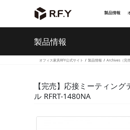
コ
ナ
ン
ビ
製品情報
テ
ゲ
ン
ー
ツ
シ
へ
ョ
製品情報
ス
ン
キ
に
ッ
移
オフィス家具RFY公式サイト
製品情報
Archives（
プ
動
【完売】応接ミーティングテー
ル RFRT-1480NA