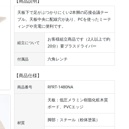
【商品説明】
天板下で足がぶつかりにくい2本脚の応接会議テー
ブル。天板中央に配線穴があり、PCを使ったミーテ
ィングや充電に便利です。
お客様組立商品です（2人以上で約
組立について
20分）要プラスドライバー
六角レンチ
付属品
【商品仕様】
RFRT-1480NA
商品番号
天板：低圧メラミン樹脂化粧木質
ボード、PVCエッジ
脚部：スチール（粉体塗装）
材質