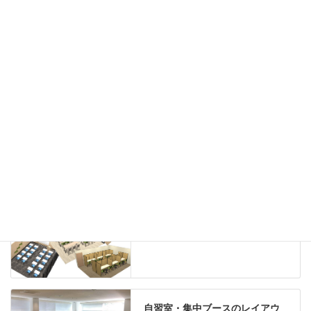
カウンター
ラック
カタログスタンド
ハイシェルフ
ローシェルフ
パーテーション
ホワイトボード
案内板
机上スクリーン
机上収納
靴べら
インテリアグリーン
グリーン購入法適合商品
Special contents
学習塾のレイアウト
自習室・集中ブースのレイアウ