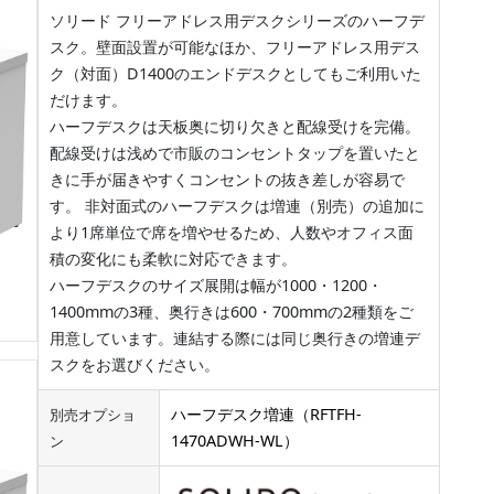
ソリード フリーアドレス用デスクシリーズのハーフデ
スク。壁面設置が可能なほか、フリーアドレス用デス
ク（対面）D1400のエンドデスクとしてもご利用いた
だけます。
ハーフデスクは天板奥に切り欠きと配線受けを完備。
配線受けは浅めで市販のコンセントタップを置いたと
きに手が届きやすくコンセントの抜き差しが容易で
す。 非対面式のハーフデスクは増連（別売）の追加に
より1席単位で席を増やせるため、人数やオフィス面
積の変化にも柔軟に対応できます。
ハーフデスクのサイズ展開は幅が1000・1200・
1400mmの3種、奥行きは600・700mmの2種類をご
用意しています。連結する際には同じ奥行きの増連デ
スクをお選びください。
ハーフデスク増連（RFTFH-
別売オプショ
1470ADWH-WL）
ン