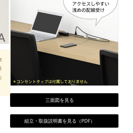
物
料
お
三面図を見る
組立・取扱説明書を見る（PDF）