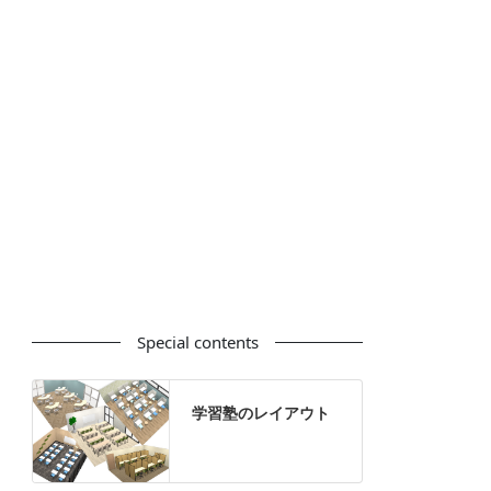
カウンター
ラック
カタログスタンド
ハイシェルフ
ローシェルフ
パーテーション
ホワイトボード
案内板
机上スクリーン
机上収納
靴べら
インテリアグリーン
グリーン購入法適合商品
Special contents
学習塾のレイアウト