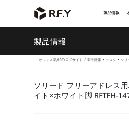
コ
ナ
ン
ビ
製品情報
テ
ゲ
ン
ー
ツ
シ
へ
ョ
製品情報
ス
ン
キ
に
ッ
移
オフィス家具RFY公式サイト
製品情報
デスク
ソリ
プ
動
ソリード フリーアドレス用ハー
イト×ホワイト脚 RFTFH-147