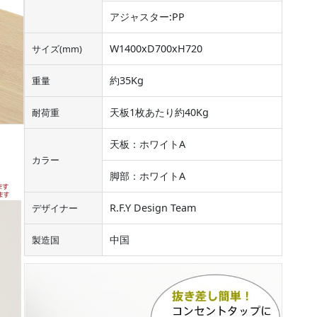
アジャスター:PP
W1400xD700xH720
サイズ(mm)
約35Kg
重量
天板1枚あたり約40Kg
耐荷重
天板：ホワイトA
カラー
脚部：ホワイトA
R.F.Y Design Team
デザイナー
中国
製造国