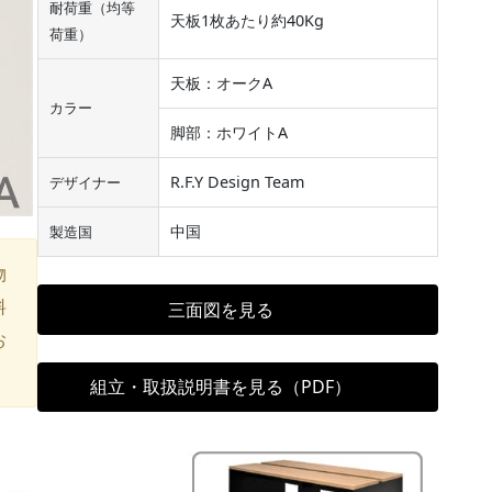
耐荷重（均等
天板1枚あたり約40Kg
荷重）
天板：オークA
カラー
脚部：ホワイトA
R.F.Y Design Team
デザイナー
中国
製造国
物
料
三面図を見る
お
組立・取扱説明書を見る（PDF）