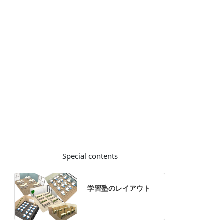
カウンター
ラック
カタログスタンド
ハイシェルフ
ローシェルフ
パーテーション
ホワイトボード
案内板
机上スクリーン
机上収納
靴べら
インテリアグリーン
グリーン購入法適合商品
Special contents
学習塾のレイアウト