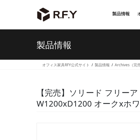
コ
ナ
ン
ビ
製品情報
テ
ゲ
ン
ー
ツ
シ
へ
ョ
製品情報
ス
ン
キ
に
ッ
移
オフィス家具RFY公式サイト
製品情報
Archives（
プ
動
【完売】ソリード フリーア
W1200xD1200 オークxホワイ