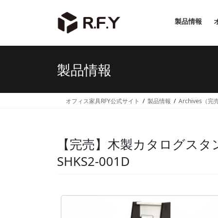
コ
ナ
ン
ビ
製品情報
テ
ゲ
ン
ー
ツ
シ
へ
ョ
製品情報
ス
ン
キ
に
ッ
移
オフィス家具RFY公式サイト
製品情報
Archives（
プ
動
【完売】木製カタログスタン
SHKS2-001D