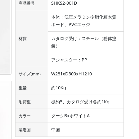
SHKS2-001D
商品番号
本体：低圧メラミン樹脂化粧木質
ボード、PVCエッジ
カタログ受け：スチール（粉体塗
材質
装）
アジャスター：PP
W281xD300xH1210
サイズ(mm)
約10Kg
重量
棚約5、カタログ受け各約1Kg
耐荷重
ダークBxホワイトA
カラー
中国
製造国