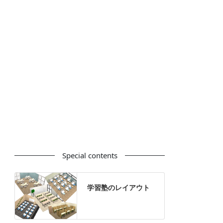
カウンター
ラック
カタログスタンド
ハイシェルフ
ローシェルフ
パーテーション
ホワイトボード
案内板
机上スクリーン
机上収納
靴べら
インテリアグリーン
グリーン購入法適合商品
Special contents
学習塾のレイアウト