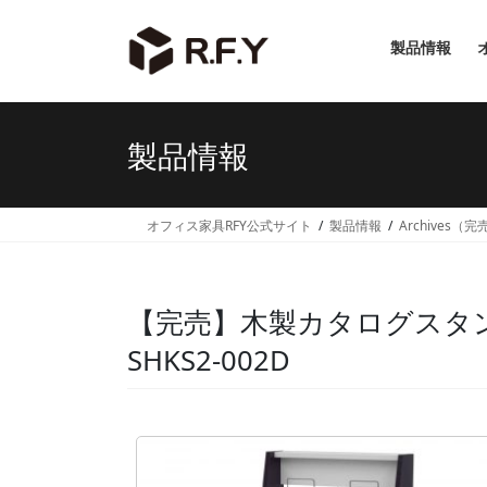
コ
ナ
ン
ビ
製品情報
テ
ゲ
ン
ー
ツ
シ
へ
ョ
製品情報
ス
ン
キ
に
ッ
移
オフィス家具RFY公式サイト
製品情報
Archives（
プ
動
【完売】木製カタログスタン
SHKS2-002D