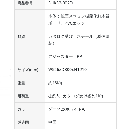
SHKS2-002D
商品番号
本体：低圧メラミン樹脂化粧木質
ボード、PVCエッジ
カタログ受け：スチール（粉体塗
材質
装）
アジャスター：PP
W526xD300xH1210
サイズ(mm)
約13Kg
重量
棚約5、カタログ受け各約1Kg
耐荷重
ダークBxホワイトA
カラー
中国
製造国