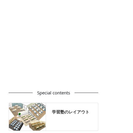
カウンター
ラック
カタログスタンド
ハイシェルフ
ローシェルフ
パーテーション
ホワイトボード
案内板
机上スクリーン
机上収納
靴べら
インテリアグリーン
グリーン購入法適合商品
Special contents
学習塾のレイアウト