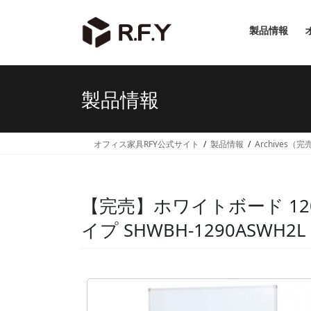
コ
ナ
ン
ビ
製品情報
テ
ゲ
ン
ー
ツ
シ
へ
ョ
製品情報
ス
ン
キ
に
ッ
移
オフィス家具RFY公式サイト
製品情報
Archives（
プ
動
【完売】ホワイトボード 120
イプ SHWBH-1290ASWH2L