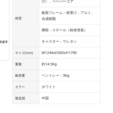
げ）、ペーパーコア
板面フレーム・粉受け：アルミ、
材質
合成樹脂
脚部：スチール（粉体塗装）
キャスター：ウレタン
W1244xD565xH1790
サイズ(mm)
約14.5Kg
重量
ペントレー：3Kg
耐荷重
ホワイト
カラー
中国
製造国