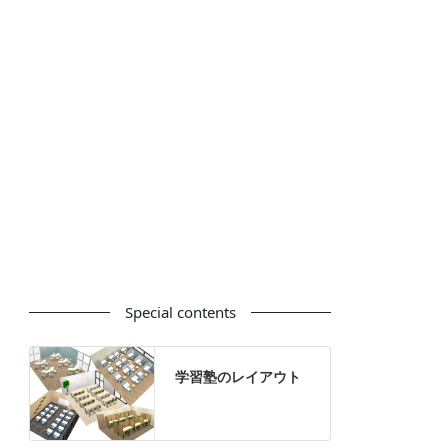
カウンター
ラック
カタログスタンド
ハイシェルフ
ローシェルフ
パーテーション
ホワイトボード
案内板
机上スクリーン
机上収納
靴べら
インテリアグリーン
グリーン購入法適合商品
Special contents
学習塾のレイアウト