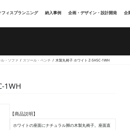
オフィスプランニング
納入事例
企画・デザイン・設計開発
企
ール・ソファ
スツール・ベンチ
木製丸椅子 ホワイト Z-SHSC-1WH
-1WH
【商品説明】
ホワイトの座面にナチュラル脚の木製丸椅子。座面直