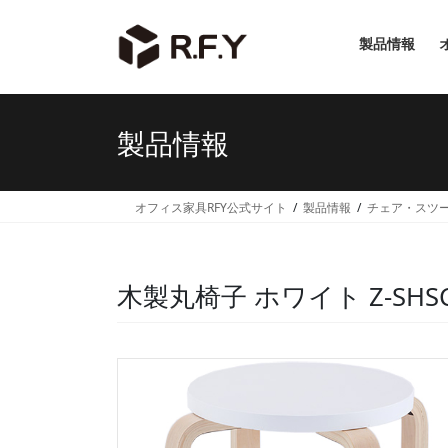
コ
ナ
ン
ビ
製品情報
テ
ゲ
ン
ー
ツ
シ
へ
ョ
製品情報
ス
ン
キ
に
ッ
移
オフィス家具RFY公式サイト
製品情報
チェア・スツ
プ
動
木製丸椅子 ホワイト Z-SHSC