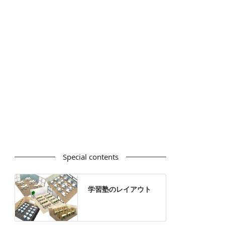
カウンター
ラック
カタログスタンド
ハイシェルフ
ローシェルフ
パーテーション
ホワイトボード
案内板
机上スクリーン
机上収納
靴べら
インテリアグリーン
グリーン購入法適合商品
Special contents
学習塾のレイアウト