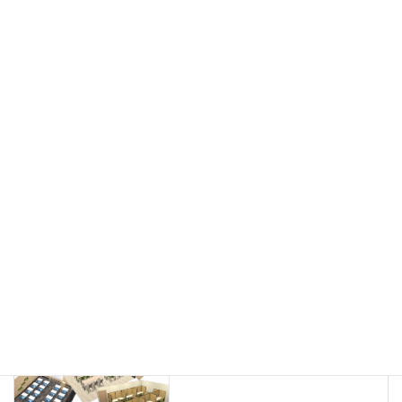
フリーアドレス
デスク
テーブル
デスクチェア
会議用チェア
多目的チェア
モニターアーム
カウンター
ラック
カタログスタンド
ハイシェルフ
ローシェルフ
パーテーション
ホワイトボード
案内板
机上スクリーン
机上収納
靴べら
インテリアグリーン
グリーン購入法適合商品
Special contents
学習塾のレイアウト