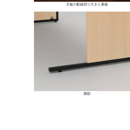
天板の配線切り欠きと幕板
脚部