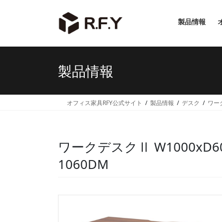
コ
ナ
ン
ビ
製品情報
テ
ゲ
ン
ー
ツ
シ
へ
ョ
製品情報
ス
ン
キ
に
ッ
移
オフィス家具RFY公式サイト
製品情報
デスク
ワー
プ
動
ワークデスクⅡ W1000xD6
1060DM