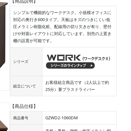
【商品説明】
シンプルで機能的なワークデスク。小規模オフィスに
対応の奥行き600タイプ。天板はキズのつきにくい低
圧メラミン樹脂化粧、配線用の切り欠きが有り、壁付
けや対面レイアウトに対応しています。別売の上置き
棚の設置が可能です。
シリーズ
お客様組立商品です（2人以上で約
組立について
25分）要プラスドライバー
【商品仕様】
GZWD2-1060DM
商品番号
天板・幕板・側板：低圧メラミン樹