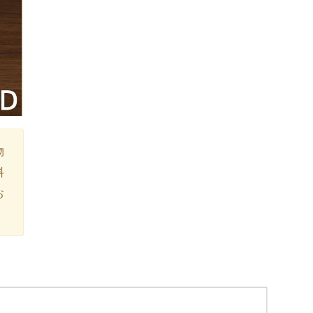
物
料
お