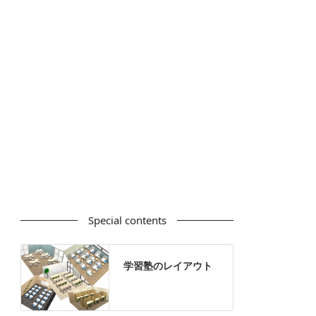
カウンター
ラック
カタログスタンド
ハイシェルフ
ローシェルフ
パーテーション
ホワイトボード
案内板
机上スクリーン
机上収納
靴べら
インテリアグリーン
グリーン購入法適合商品
Special contents
学習塾のレイアウト